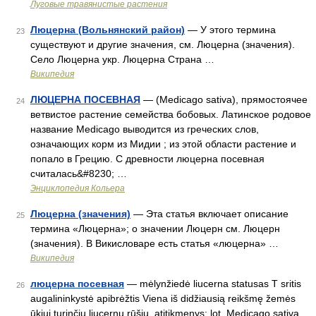
Лyговые травянистые растения
Люцерна (Вольнянский район)
— У этого термина
23
существуют и другие значения, см. Люцерна (значения).
Село Люцерна укр. Люцерна Страна …
Википедия
ЛЮЦЕРНА ПОСЕВНАЯ
— (Medicago sativa), прямостоячее
24
ветвистое растение семейства бобовых. Латинское родовое
название Medicago выводится из греческих слов,
означающих корм из Мидии ; из этой области растение и
попало в Грецию. С древности люцерна посевная
считалась&#8230; …
Энциклопедия Кольера
Люцерна (значения)
— Эта статья включает описание
25
термина «Люцерна»; о значении Люцерн см. Люцерн
(значения). В Викисловаре есть статья «люцерна» …
Википедия
люцерна посевная
— mėlynžiedė liucerna statusas T sritis
26
augalininkystė apibrėžtis Viena iš didžiausią reikšmę žemės
ūkiui turinčių liucernų rūšių. atitikmenys: lot. Medicago sativa