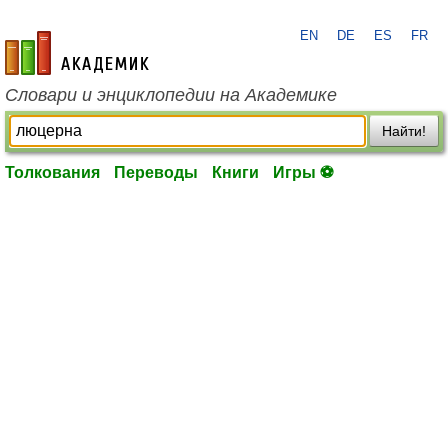
EN
DE
ES
FR
academic.ru
Словари и энциклопедии на Академике
Найти!
Толкования
Переводы
Книги
Игры ⚽