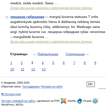
medick; sickle medick; Swiss …
Žemės ūkio augalų selekcijos ir sėklininkystės terminų žodynas
люцерна гибридная
— margoji liucerna statusas T sritis
30
augalininkystė apibrėžtis Viena iš didžiausią reikšmę žemės
ūkiui turinčių liucernų rūšių. atitikmenys: lot. Medicago varia
angl. hybrid lucerne rus. люцерна гибридная ryšiai: sinonimas
– margažiedė liucerna …
Žemės ūkio augalų selekcijos ir sėklininkystės terminų žodynas
Страницы
←
Предыдущая
Следующая
→
1
2
3
4
5
6
7
8
9
10
11
12
13
© Академик, 2000-2026
18+
Обратная связь:
Техподдержка
,
Реклама на сайте
👣 Путешествия
Экспорт словарей на сайты
, сделанные на PHP,
Joomla,
Drupal,
WordPress, MODx.