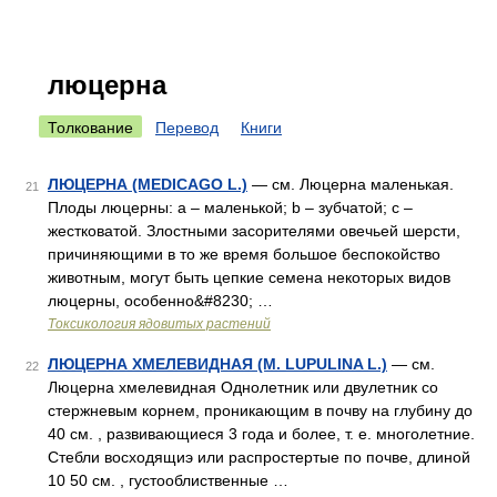
люцерна
Толкование
Перевод
Книги
ЛЮЦЕРНА (MEDICAGO L.)
— см. Люцерна маленькая.
21
Плоды люцерны: a – маленькой; b – зубчатой; c –
жестковатой. Злостными засорителями овечьей шерсти,
причиняющими в то же время большое беспокойство
животным, могут быть цепкие семена некоторых видов
люцерны, особенно&#8230; …
Токсикология ядовитых растений
ЛЮЦЕРНА ХМЕЛЕВИДНАЯ (M. LUPULINA L.)
— см.
22
Люцерна хмелевидная Однолетник или двулетник со
стержневым корнем, проникающим в почву на глубину до
40 см. , развивающиеся 3 года и более, т. е. многолетние.
Стебли восходящиэ или распростертые по почве, длиной
10 50 см. , густооблиственные …