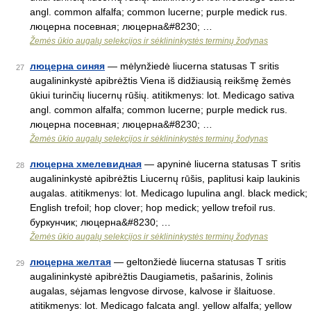
angl. common alfalfa; common lucerne; purple medick rus.
люцерна посевная; люцерна&#8230; …
Žemės ūkio augalų selekcijos ir sėklininkystės terminų žodynas
люцерна синяя
— mėlynžiedė liucerna statusas T sritis
27
augalininkystė apibrėžtis Viena iš didžiausią reikšmę žemės
ūkiui turinčių liucernų rūšių. atitikmenys: lot. Medicago sativa
angl. common alfalfa; common lucerne; purple medick rus.
люцерна посевная; люцерна&#8230; …
Žemės ūkio augalų selekcijos ir sėklininkystės terminų žodynas
люцерна хмелевидная
— apyninė liucerna statusas T sritis
28
augalininkystė apibrėžtis Liucernų rūšis, paplitusi kaip laukinis
augalas. atitikmenys: lot. Medicago lupulina angl. black medick;
English trefoil; hop clover; hop medick; yellow trefoil rus.
буркунчик; люцерна&#8230; …
Žemės ūkio augalų selekcijos ir sėklininkystės terminų žodynas
люцерна желтая
— geltonžiedė liucerna statusas T sritis
29
augalininkystė apibrėžtis Daugiametis, pašarinis, žolinis
augalas, sėjamas lengvose dirvose, kalvose ir šlaituose.
atitikmenys: lot. Medicago falcata angl. yellow alfalfa; yellow